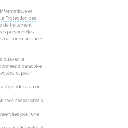
Informatique et
la Protection des
e de traitement,
nées personnelles
ées ou communiquées
s qu’avec le
 données à caractère
llectées et pour
ur répondre à un ou
onnées nécessaires à
nservées pour une
 garantit l
’intégrité
et