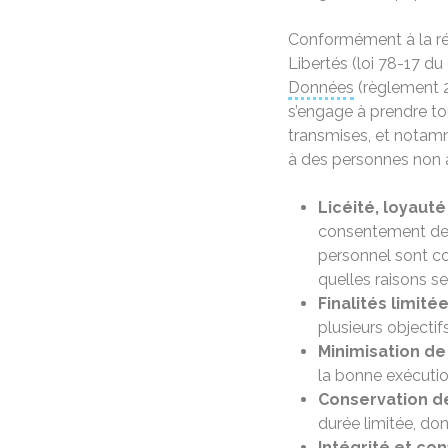
Conformément à la rég
Libertés (loi 78-17 du 
Données
(règlement 2
s’engage à prendre to
transmises, et nota
à des personnes non a
Licéité, loyaut
consentement de l
personnel sont col
quelles raisons s
Finalités limitée
plusieurs objectif
Minimisation de
la bonne exécution
Conservation d
durée limitée, dont
Intégrité
et conf