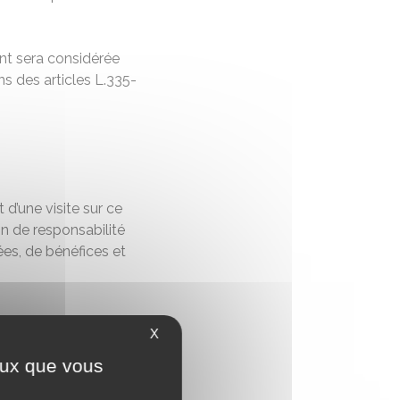
ent sera considérée
s des articles L.335-
d’une visite sur ce
tion de responsabilité
es, de bénéfices et
X
ceux que vous