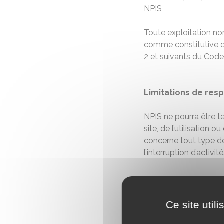
NPIS
Toute exploitation no
comme constitutive d’
2 et suivants du Code 
Limitations de resp
NPIS ne pourra être t
site, de l’utilisation o
concerne tout type de
l’interruption d’activité
Crédits photos
Ce site util
Banques d’images : s