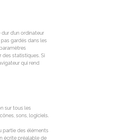
 dur d’un ordinateur
t pas gardés dans les
s paramètres
 des statistiques. Si
avigateur qui rend
on sur tous les
ônes, sons, logiciels.
ou partie des éléments
on écrite préalable de