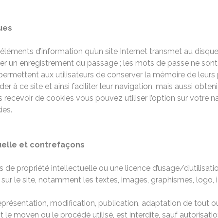
ues
éléments d’information qu’un site Internet transmet au disque
rder un enregistrement du passage ; les mots de passe ne son
permettent aux utilisateurs de conserver la mémoire de leur
 à ce site et ainsi faciliter leur navigation, mais aussi obtenir
recevoir de cookies vous pouvez utiliser l’option sur votre n
ies.
uelle et contrefaçons
s de propriété intellectuelle ou une licence d’usage/d’utilisati
ur le site, notamment les textes, images, graphismes, logo, ic
eprésentation, modification, publication, adaptation de tout 
t le moyen ou le procédé utilisé, est interdite, sauf autorisati