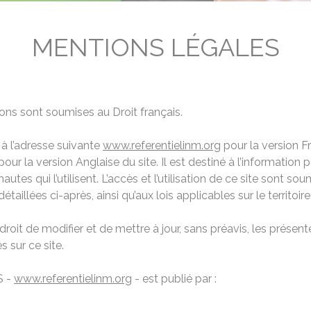
MENTIONS LÉGALES
ons sont soumises au Droit français.
 à l’adresse suivante
www.referentielinm.org
pour la version F
our la version Anglaise du site. Il est destiné à l’information 
autes qui l’utilisent. L’accès et l’utilisation de ce site sont s
taillées ci-après, ainsi qu’aux lois applicables sur le territoire
droit de modifier et de mettre à jour, sans préavis, les présen
 sur ce site.
S -
www.referentielinm.org
- est publié par :