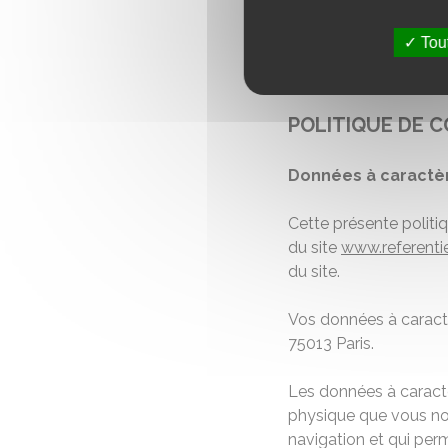
Tout
POLITIQUE DE C
Données à caractè
Cette présente politi
du site
www.referenti
du site.
Vos données à caractè
75013 Paris.
Les données à caract
physique que vous no
navigation et qui per