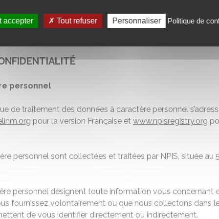
 accepter
Tout refuser
Personnaliser
Politique de conf
ONFIDENTIALITÉ
re personnel
que de traitement des données à caractère personnel s’adresse
elinm.org
pour la version Française et
www.npisregistry.org
pou
re personnel sont collectées et traitées par NPIS, située au 5
ère personnel désignent toute information vous concernant 
us fournissez volontairement ou que nous collectons dans le
mettent de vous identifier directement ou indirectement.