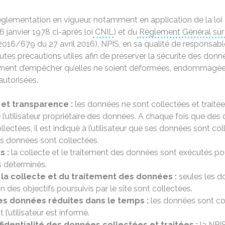
lementation en vigueur, notamment en application de la loi 
6 janvier 1978 ci-après loi
CNIL
) et du
Règlement Général sur 
016/679 du 27 avril 2016), NPIS, en sa qualité de responsabl
utes précautions utiles afin de préserver la sécurité des don
mment d’empêcher qu’elles ne soient déformées, endommag
utorisées.
é et transparence :
les données ne sont collectées et traitée
’utilisateur propriétaire des données. A chaque fois que des
lectées, il est indiqué à l’utilisateur que ses données sont co
es données sont collectées.
s :
la collecte et le traitement des données sont exécutés po
s déterminés.
 la collecte et du traitement des données :
seules les d
 des objectifs poursuivis par le site sont collectées.
es données réduites dans le temps :
les données sont co
 l’utilisateur est informé.
identialité des données collectées et traitées :
la NPIS